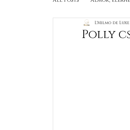
All Posts
Almok, elérh
Kiállítási eredmények
L'Milmo de Lux
Polly c
Egészségügyi szűrés