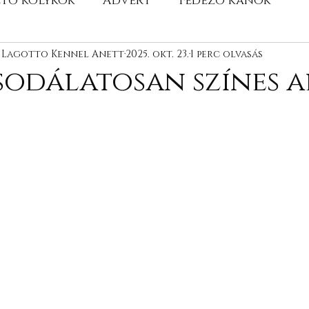
ető kölykök
Advert
Fedező kanok
e Lagotto Kennel Anett
Kutyáink bemutatása
2025. okt. 23.
Fotózások
1 perc olvasás
Ol
sodálatosan színes 
Almok