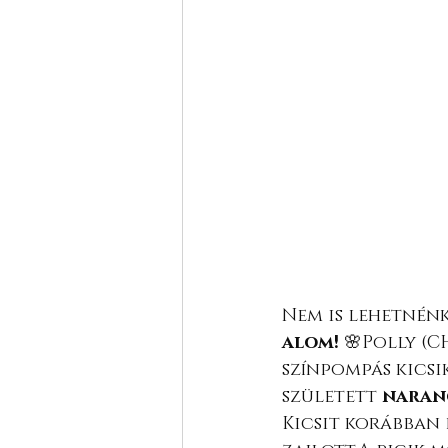
Nem is lehetnén
alom!
 🌸Polly (
színpompás kics
született 
naran
Kicsit korábban 