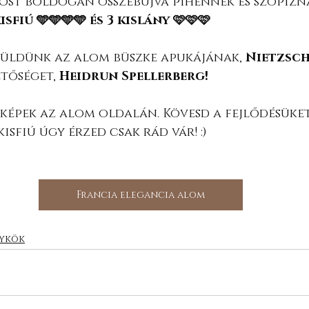
most boldogan összebújva pihennek és szopizn
isfiú 🩵🩵🩵🩵 és 3 kislány 🩷🩷🩷
küldünk az alom büszke apukájának, 
Nietzsch
tőséget, 
Heidrun Spellerberg!
képek az alom oldalán. Kövesd a fejlődésüket,
isfiú úgy érzed csak rád vár! :) 
Francia elegancia alom
lykök