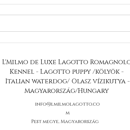
6,5 hetes francia
Ope
elegancia alom
kis
L'Milmo de Luxe Lagotto Romagnol
Kennel - Lagotto puppy /kölyök -
Italian waterdog/ Olasz vízikutya -
Magyarország/Hungary
info@lmilmolagotto.co
m
Pest megye, Magyarország