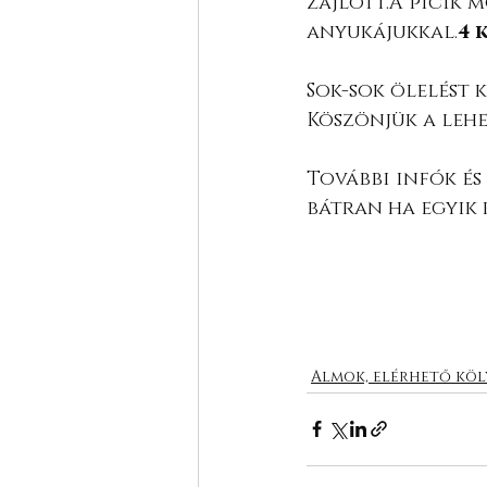
zajlott.A picik 
anyukájukkal.
4 k
Sok-sok ölelést 
Köszönjük a lehe
További infók és 
bátran ha egyik k
Almok, elérhető kö