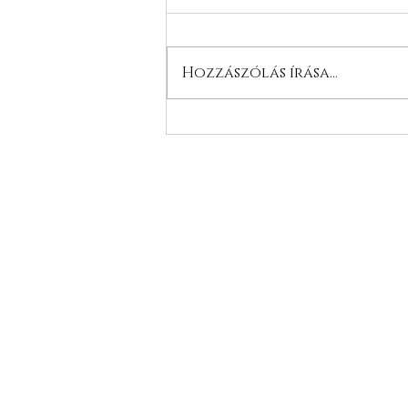
Hozzászólás írása...
Lagotto Romagnolo
Kiskutyák Az L'milmo De
Luxe Kennelből