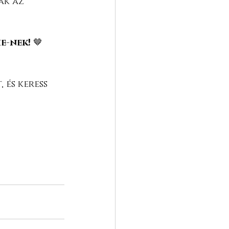
ak az 
e-nek!
 🤎
 és keress 