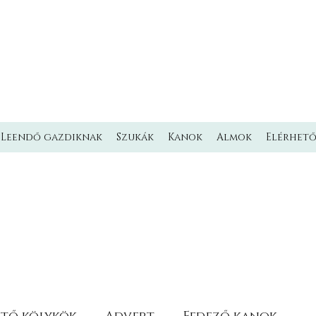
L'MILMO DE LUXE
LAGOTTO ROMAGNOLO KENNEL
Olasz vízikutya Kennel
Leendő gazdiknak
Szukák
Kanok
Almok
Elérhet