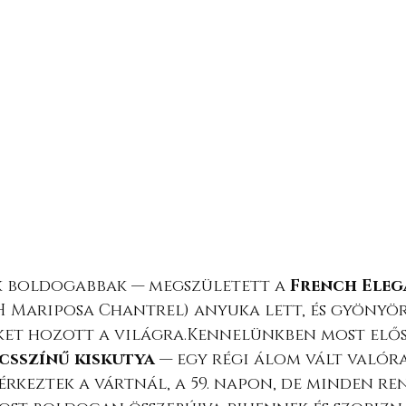
k boldogabbak — megszületett a 
French Eleg
CH Mariposa Chantrel) anyuka lett, és gyönyör
iket hozott a világra.Kennelünkben most elő
csszínű kiskutya
 — egy régi álom vált valóra
érkeztek a vártnál, a 59. napon, de minden re