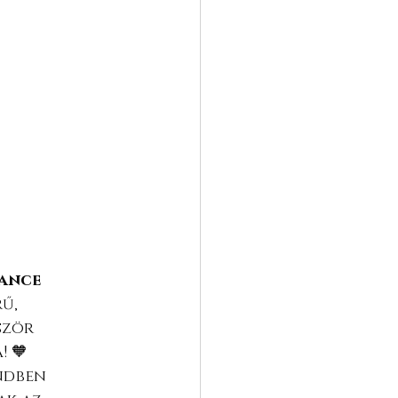
ance 
ű, 
ször 
! 🧡
ndben 