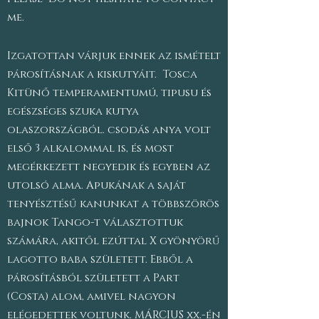
me.
Izgatottan várjuk ennek az ismételt
párosításnak a kiskutyáit. Tosca
Kitünő temperamentumú, tipusu és
egészséges szuka kutya
olaszországból. csodás anya volt
első 3 alkalommal is, és most
megérkezett negyedik és egyben az
utolsó alma
. Apukának a saját
tenyésztésű kanunkat a többszörös
bajnok Tango-t választottuk
számára, akitől ezúttal X gyönyörű
lagotto baba született. Ebből a
párosításból született a Part
(Costa) alom, amivel nagyon
elégedettek voltunk. MÁRCIUS xx.-én