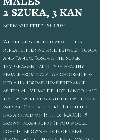
MALES
2 SZUKA, 3 KAN
Born/Születtek:
18.03.2024
We are very excited about this
repeat litter we bred between Tosca
and Tango. Tosca is the super
temperament and type, healthy
female from Italy. We choosed for
her a handsome homebred male ,
multi CH L'Milmo de Luxe Tango. Last
time we were very satisfied with this
pairing (Costa litter). The litter
has arrived on 18'th of MARCH : 5
brown-roan puppy. If you would
love to be owner one of them,
please do not hesitate to contact