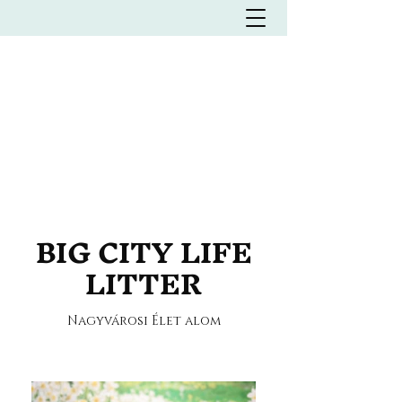
Olasz vízikutya Kennel
L'MILMO DE LUXE
LAGOTTO ROMAGNOLO
KENNEL
BIG CITY LIFE
LITTER
Nagyvárosi Élet alom