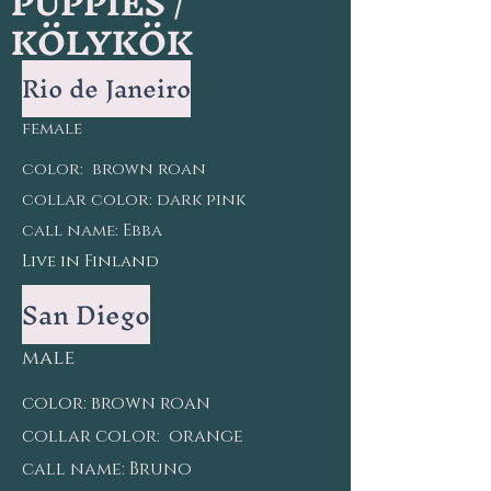
PUPPIES /
KÖLYKÖK
Rio de Janeiro
female
color: brown roan
collar color: dark pink
call name: Ebba
Live in Finland
San Diego
male
color:
brown roan
collar color: orange
call name: Bruno