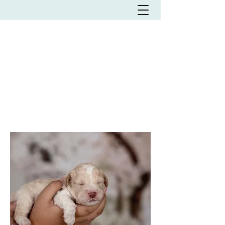
Olasz vízikutya Kennel
L'MILMO DE LUXE
LAGOTTO ROMAGNOLO
KENNEL