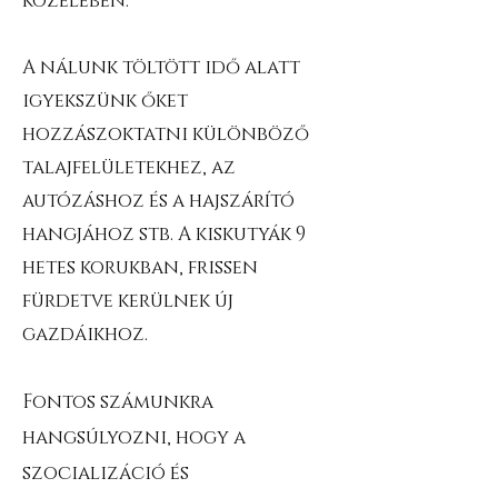
közelében.
A nálunk töltött idő alatt
igyekszünk őket
hozzászoktatni különböző
talajfelületekhez, az
autózáshoz és a hajszárító
hangjához stb. A kiskutyák 9
hetes korukban, frissen
fürdetve kerülnek új
gazdáikhoz.
Fontos számunkra
hangsúlyozni, hogy a
szocializáció és