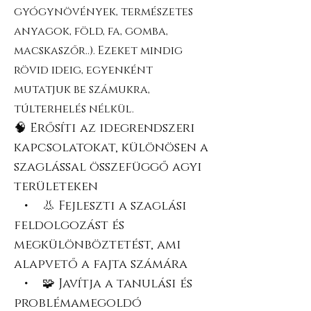
gyógynövények, természetes
anyagok, föld, fa, gomba,
macskaszőr..). Ezeket mindig
rövid ideig, egyenként
mutatjuk be számukra,
túlterhelés nélkül.
🧠 Erősíti az idegrendszeri
kapcsolatokat, különösen a
szaglással összefüggő agyi
területeken
• 👃 Fejleszti a szaglási
feldolgozást és
megkülönböztetést, ami
alapvető a fajta számára
• 🧩 Javítja a tanulási és
problémamegoldó