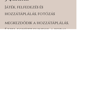
Játék, felfedezés és
hozzátáplálás, fotózás
megkezdődik a hozzátáplálás,
Ezzel együtt elindul a korai
szocializáció és az új ingerek
megismerésének időszaka.
kiskutyák egyre aktívabbá és
kíváncsibbá válnak. Kiköltöznek
az elletőládából egy tágasabb
kölyöktérbe, ahol sok új játék és
felfedeznivaló várja őket (kint
és bent). Magabiztosabban
mozognak, egyre többet
játszanak egymással. Új
Fotósorozat 3-4 hetes kor