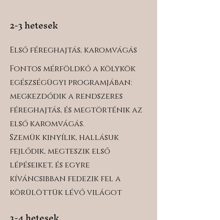
2-3 hetesek
Első féreghajtás, karomvágás
Fontos mérföldkő a kölykök
egészségügyi programjában:
megkezdődik a rendszeres
féreghajtás, és megtörténik az
első karomvágás.
Szemük kinyílik, hallásuk
fejlődik, megteszik első
lépéseiket, és egyre
kíváncsibban fedezik fel a
körülöttük lévő világot
3-4 hetesek