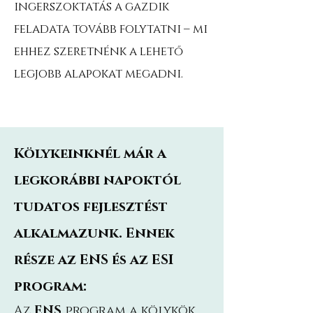
ingerszoktatás a gazdik
feladata tovább folytatni – mi
ehhez szeretnénk a lehető
legjobb alapokat megadni
.
Kölykeinknél már a
legkorábbi napoktól
tudatos fejlesztést
alkalmazunk. Ennek
része az ENS és az ESI
program:
Az
ENS
program a kölykök