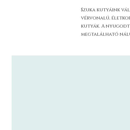
Szuka kutyáink vál
vérvonalú, életkor
kutyák. A nyugodt 
megtalálható nál