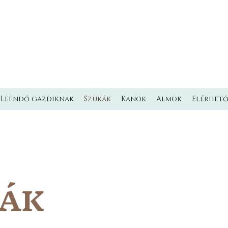
L'MILMO DE LUXE
LAGOTTO ROMAGNOLO KENNEL
Olasz vízikutya Kennel
Leendő gazdiknak
Szukák
Kanok
Almok
Elérhet
KÁK