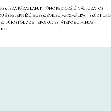
asztéka páratlan, kitűnő pedigréjű, változatos
ú és felépítésű, egészségileg maximálisan szűrt la
és bújóstól az energikus és játékosig minden
unk.