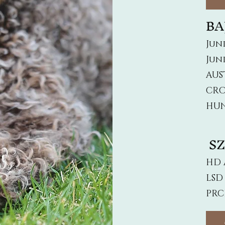
BA
Jun
Jun
AUS
CRO
HUN
SZ
HD 
LSD
PRC