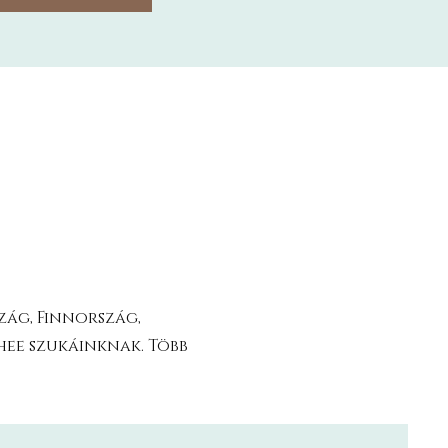
zág, Finnország,
chee szukáinknak. Több