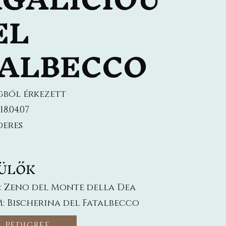
EL
TALBECCO
gból érkezett
8.04.07
deres
ÜLŐK
E: Zeno del Monte della Dea
: Bischerina del Fatalbecco
PEDIGREE