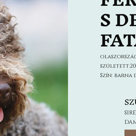
S D
FA
olaszorszá
született:201
Szín: barna 
SZ
SIR
DAM