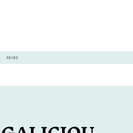
ő
More
RGALICIOU