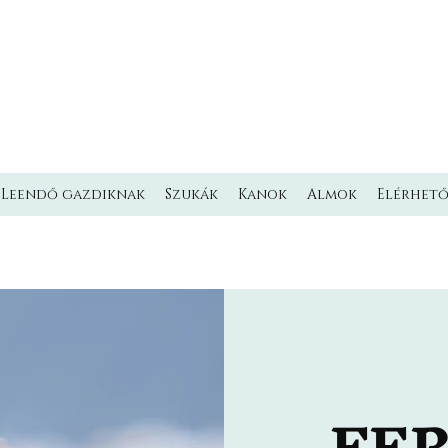
L'MILMO DE LUXE
LAGOTTO ROMAGNOLO KENNEL
Olasz vízikutya Kennel
Leendő gazdiknak
Szukák
Kanok
Almok
Elérhet
FE