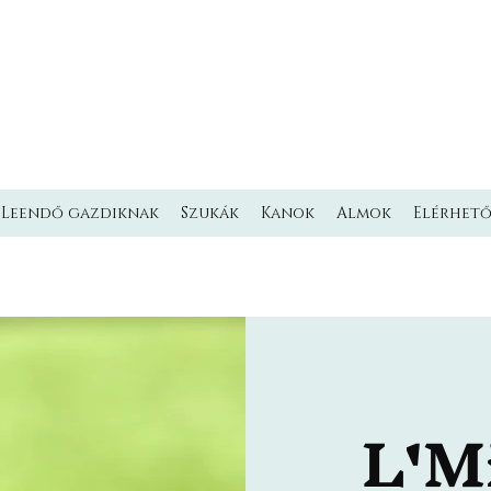
L'MILMO DE LUXE
LAGOTTO ROMAGNOLO KENNEL
Olasz vízikutya Kennel
Leendő gazdiknak
Szukák
Kanok
Almok
Elérhet
L'M