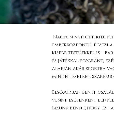
Nagyon nyitott, kiegyen
emberközpontú, élvezi a 
kisebb testűekkel is – b
és játékkal egyaránt, e
alapján akár sportra va
minden esetben szakembe
Elsősorban benti, család
venni, esetenként lenyel
Bízunk benne, hogy ezt a