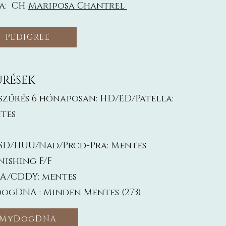
a: CH
Mariposa Chantrel
PEDIGREE
ŰRÉSEK
szűrés 6 hónaposan: HD/ED/Patella:
tes
SD/HUU/Nad/Prcd-Pra: Mentes
nishing F/F
A/CDDY: mentes
ogDNA : Minden Mentes (273)
MyDogDNA