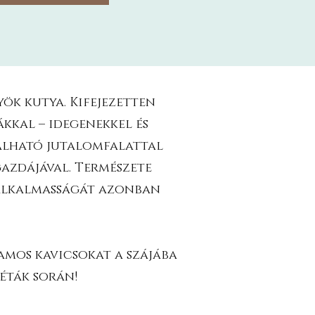
ök kutya. Kifejezetten
ákkal – idegenekkel és
iválható jutalomfalattal
azdájával. Természete
k alkalmasságát azonban
lamos kavicsokat a szájába
séták során!