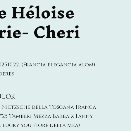
e Héloise
rie- Cheri
25.10.22.
(Francia elegancia alom)
deres
ÜLŐK
: Nietzsche della Toscana Franca
'25 Tamberi Mezza Barba x Fanny
l lucky you fiore della mea)