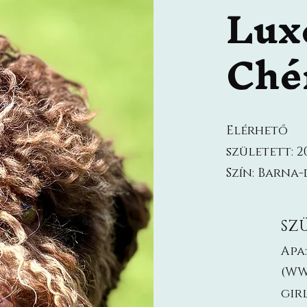
Lux
Ché
Elérhető
született: 20
Szín: Barna-
SZ
Apa
(WW
gir