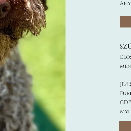
Any
SZ
Elő
men
JE/L
Fur
CDP
Myd