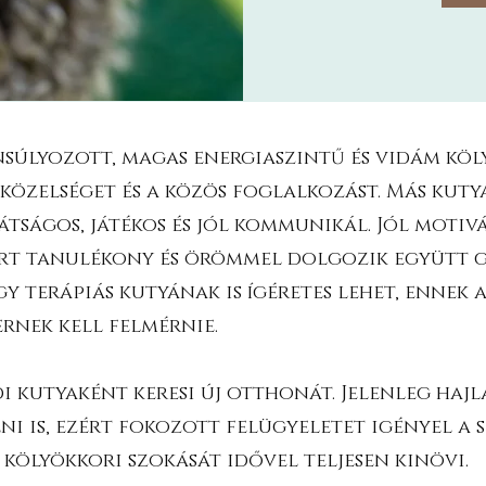
súlyozott, magas energiaszintű és vidám köly
közelséget és a közös foglalkozást. Más kuty
arátságos, játékos és jól kommunikál. Jól mot
zért tanulékony és örömmel dolgozik együtt g
gy terápiás kutyának is ígéretes lehet, enne
rnek kell felmérnie.
i kutyaként keresi új otthonát. Jelenleg haj
ni is, ezért fokozott felügyeletet igényel a 
 kölyökkori szokását idővel teljesen kinövi.