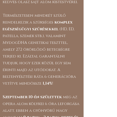
kedves olasz sajt alom kistestvérei.
Természetesen mindkét szülő
rendelkezik a szükséges
komplex
egészségügyi szűrésekkel
(HD, ED,
patella, szemek stb.), valamint
MydogDNA genetikai teszttel,
amely 272 öröklődő betegségre
terjed ki. Ezáltal garantálni
tudjuk, hogy ezek közül egy sem
érinti majd az utódokat. A
beltenyésztési ráta 6 generációra
vetítve mindössze
1,14%
!
Szeptember 10-én születtek
meg az
opera alom kölykei 6 óra leforgása
alatt. ebben a gyönyörű nagy