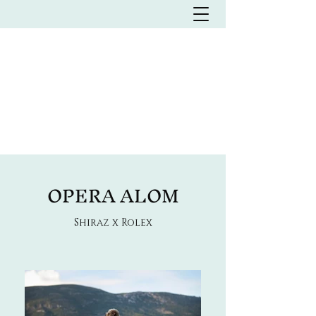
Olasz vízikutya Kennel
L'MILMO DE LUXE
LAGOTTO ROMAGNOLO
KENNEL
OPERA ALOM
Shiraz x Rolex