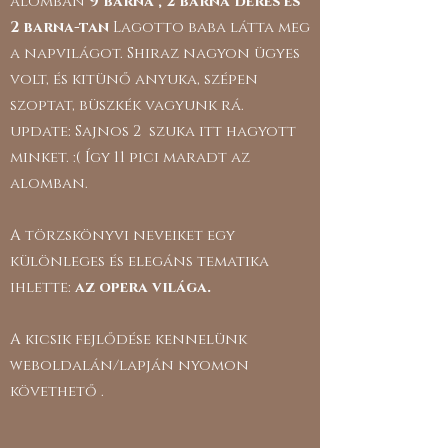
alomban
9 barna , 2 barna deres és
2 barna-tan
Lagotto baba látta meg
a napvilágot. Shiraz nagyon ügyes
volt, és kitünő anyuka, szépen
szoptat, büszkék vagyunk rá.
update: Sajnos 2 szuka itt hagyott
minket. :( Így 11 pici maradt az
alomban.
A törzskönyvi neveiket egy
különleges és elegáns tematika
ihlette:
az opera világa.
A kicsik fejlődése kennelünk
weboldalán/lapján nyomon
követhető .