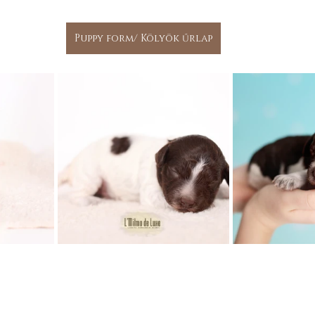
Puppy form/ Kölyök űrlap