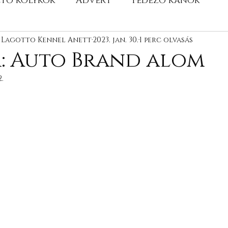
ető kölykök
Advert
Fedező kanok
e Lagotto Kennel Anett
Kutyáink bemutatása
2023. jan. 30.
1 perc olvasás
Fotózások
Ol
: Auto Brand alom
2.
Almok