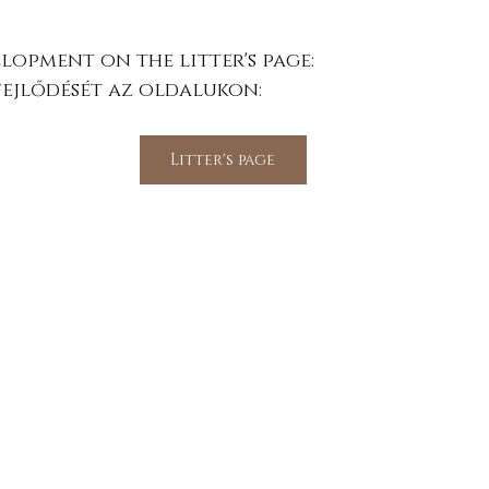
opment on the litter's page: 
fejlődését az oldalukon:
Litter's page