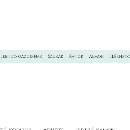
L'MILMO DE LUXE
LAGOTTO ROMAGNOLO KENNEL
Olasz vízikutya Kennel
Leendő gazdiknak
Szukák
Kanok
Almok
Elérhet