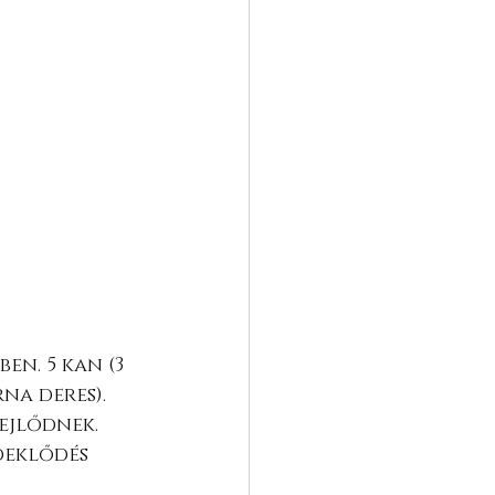
n. 5 kan (3 
na deres). 
ejlődnek. 
deklődés 