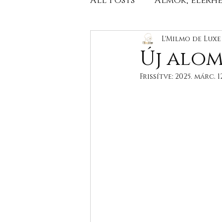
All Posts
Almok, elérh
Kiállítási eredmények
L'Milmo de Lux
Új alom
Frissítve:
2025. márc. 1
Egészségügyi szűrés