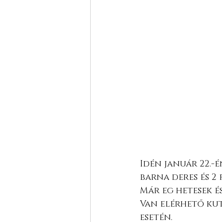
Idén január 22.-
barna deres és 2 
Már eg hetesek é
Van elérhető kut
esetén. 