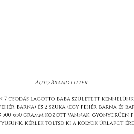
Auto Brand litter
én 7 csodás lagotto baba született kennelünkbe
fehér-barna) és 2 szuka (egy fehér-barna és bar
s 500-650 gramm között vannak, gyönyörűen f
yusunk, kérlek töltsd ki a kölyök űrlapot ér