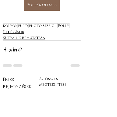
Polly's oldala
kölyök
puppy
photo session
Polly
Fotózások
Kutyáink bemutatása
Friss
Az összes
megtekintése
bejegyzések