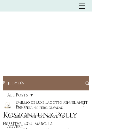
Olasz vízikutya Kennel
L'MILMO DE LUXE
LAGOTTO ROMAGNOLO
KENNEL
Bejegyzés
All Posts
L'Milmo de Luxe Lagotto Kennel Anett
All Posts
2024. febr. 4.
1 perc olvasás
Köszöntünk Polly!
Almok, elérhető kölykök
Frissítve:
2025. márc. 12.
Advert