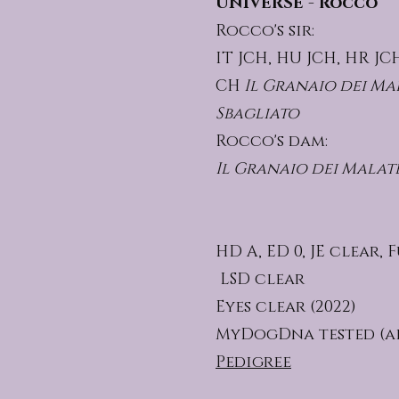
UNIVERSE - Rocco
Rocco's sir:
IT JCH, HU JCH, HR JC
CH
Il Granaio dei Ma
Sbagliato
Rocco's dam:
Il Granaio dei Malat
HD A, ED 0, JE clear, 
LSD clear
Eyes clear (2022)
MyDogDna tested (al
Pedigree