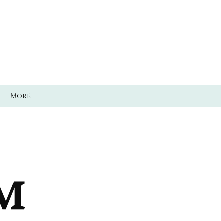
ő
More
M