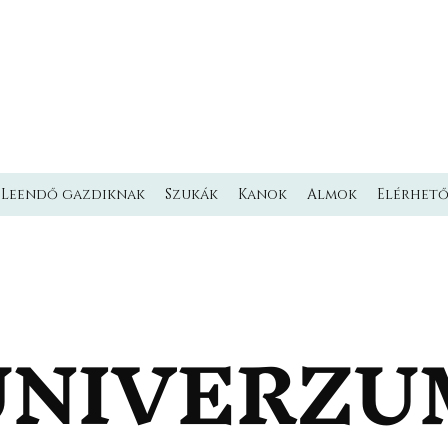
L'MILMO DE LUXE
LAGOTTO ROMAGNOLO KENNEL
Olasz vízikutya Kennel
Leendő gazdiknak
Szukák
Kanok
Almok
Elérhet
UNIVERZU