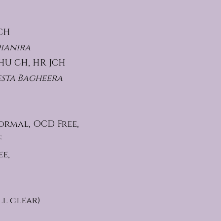
 CH
ianira
 HU CH, HR JCH
esta Bagheera
normal, OCD Free,
F
ee,
ll clear)