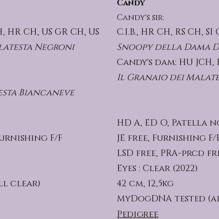
Candy
Candy's sir:
H, HR CH, US GR CH, US
C.I.B., HR CH, RS CH, SI
latesta Negroni
Snoopy della Dama D
Candy's dam: HU JCH,
Il Granaio dei Malat
esta Biancaneve
HD A, ED O, Patella 
Furnishing F/F
JE free, Furnishing F/
LSD free, PRA-prcd fr
Eyes : Clear (2022)
l clear)
42 cm, 12,5kg
MyDogDNA tested
(a
Pedigree